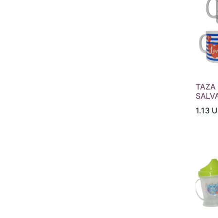
TAZA
SALV
1.13
U