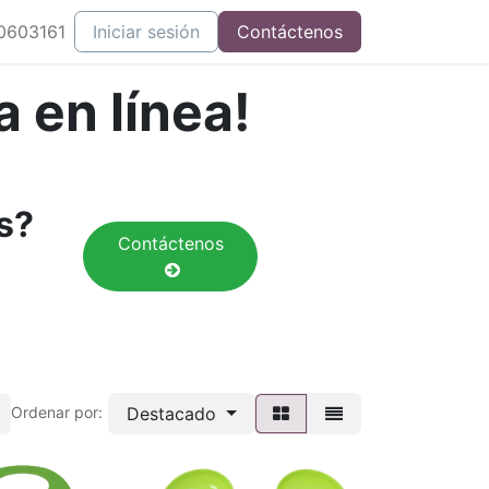
0603161
Iniciar sesión
Contáctenos
 en línea!
os?
Contáctenos
Destacado
Ordenar por: