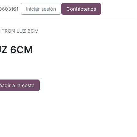
0603161
Iniciar sesión
Contáctenos
ITRON LUZ 6CM
UZ 6CM
adir a la cesta