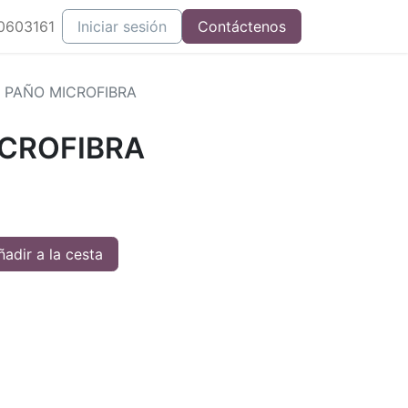
0603161
Iniciar sesión
Contáctenos
 PAÑO MICROFIBRA
ICROFIBRA
adir a la cesta