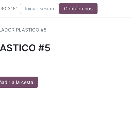
0603161
Iniciar sesión
Contáctenos
ADOR PLASTICO #5
ASTICO #5
adir a la cesta