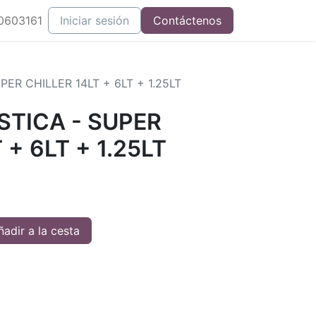
0603161
Iniciar sesión
Contáctenos
PER CHILLER 14LT + 6LT + 1.25LT
STICA - SUPER
 + 6LT + 1.25LT
adir a la cesta