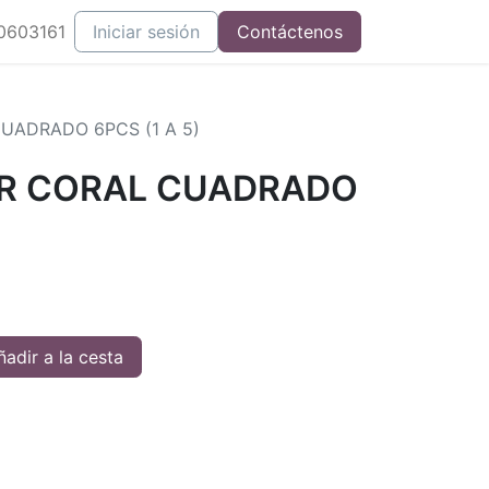
0603161
Iniciar sesión
Contáctenos
ADRADO 6PCS (1 A 5)
R CORAL CUADRADO
adir a la cesta