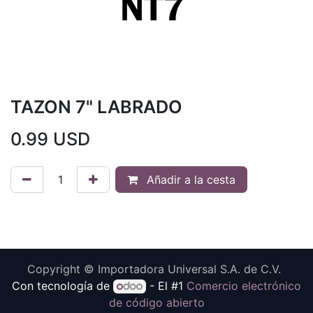
TAZON 7" LABRADO
0.99
USD
Añadir a la cesta
Copyright © Importadora Universal S.A. de C.V.
Con tecnología de
- El #1
Comercio electrónico
de código abierto