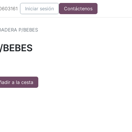
0603161
Iniciar sesión
Contáctenos
ADERA P/BEBES
/BEBES
adir a la cesta