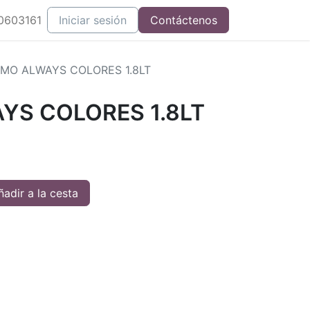
0603161
Iniciar sesión
Contáctenos
MO ALWAYS COLORES 1.8LT
YS COLORES 1.8LT
adir a la cesta