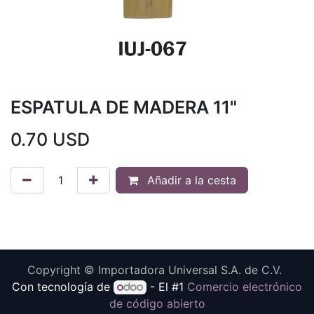
ESPATULA DE MADERA 11"
0.70
USD
Añadir a la cesta
Copyright © Importadora Universal S.A. de C.V.
Con tecnología de
- El #1
Comercio electrónico
de código abierto