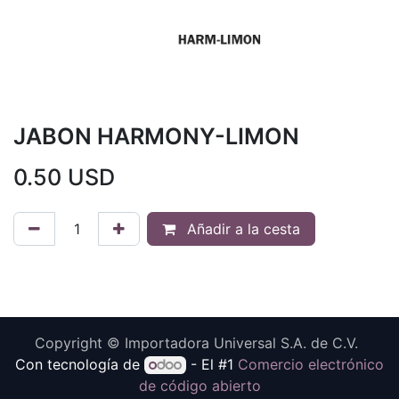
JABON HARMONY-LIMON
0.50
USD
Añadir a la cesta
Copyright © Importadora Universal S.A. de C.V.
Con tecnología de
- El #1
Comercio electrónico
de código abierto