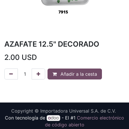
AZAFATE 12.5" DECORADO
2.00
USD
Añadir a la cesta
Copyright © Importadora Universal S.A. de C.V.
Con tecnología de
- El #1
Comercio electrónico
de código abierto