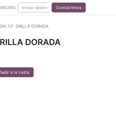
0603161
Iniciar sesión
Contáctenos
ON 7.5" ORILLA DORADA
ORILLA DORADA
adir a la cesta