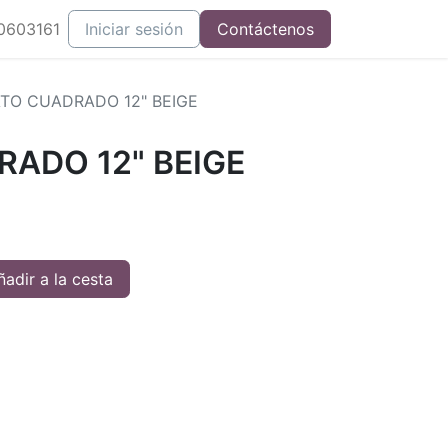
0603161
Iniciar sesión
Contáctenos
TO CUADRADO 12" BEIGE
ADO 12" BEIGE
adir a la cesta